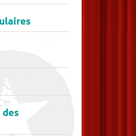
ulaires
 des