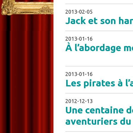
2013-02-05
Jack et son ha
2013-01-16
À l’abordage m
2013-01-16
Les pirates à l
2012-12-13
Une centaine d
aventuriers du 