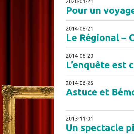
2020-01-21
Pour un voyage
2014-08-21
Le Régional – 
2014-08-20
L’enquête est c
2014-06-25
Astuce et Bémo
2013-11-01
Un spectacle p