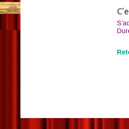
C’e
S’ad
Duré
Ret