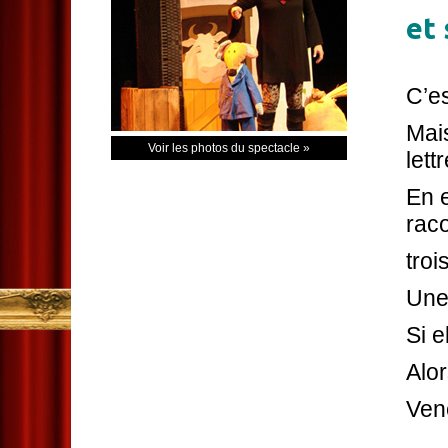
et 
C’es
Mais
Voir les photos du spectacle »
lett
En e
rac
troi
Une
Si e
Alor
Vene